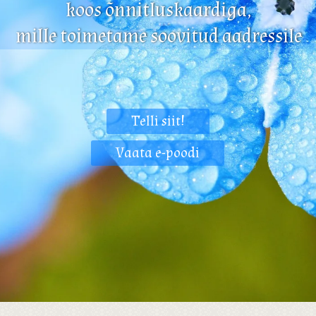
koos õnnitluskaardiga,
mille toimetame soovitud aadressile
Telli siit!
Vaata e-poodi